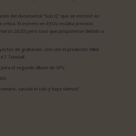
zación del documental “Suzi Q” que se estrenó en
a crítica. El estreno en EEUU estaba previsto
o (marzo 2020) pero tuvo que posponerse debido a
oyectos de grabación. Uno con el productor Mike
KT Tunstall.
r para el segundo álbum de SPV.
ión.
cenario, sacuda el culo y haya silencio”.