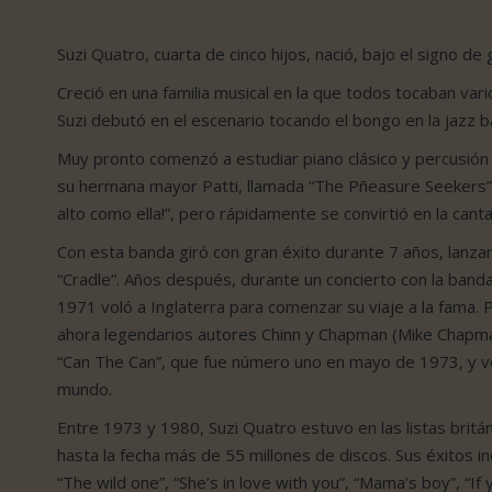
Suzi Quatro, cuarta de cinco hijos, nació, bajo el signo de
Creció en una familia musical en la que todos tocaban va
Suzi debutó en el escenario tocando el bongo en la jazz b
Muy pronto comenzó a estudiar piano clásico y percusión 
su hermana mayor Patti, llamada “The Pñeasure Seekers”. A
alto como ella!”, pero rápidamente se convirtió en la cantan
Con esta banda giró con gran éxito durante 7 años, lanz
“Cradle”. Años después, durante un concierto con la banda
1971 voló a Inglaterra para comenzar su viaje a la fama.
ahora legendarios autores Chinn y Chapman (Mike Chapman
“Can The Can”, que fue número uno en mayo de 1973, y ve
mundo.
Entre 1973 y 1980, Suzi Quatro estuvo en las listas bri
hasta la fecha más de 55 millones de discos. Sus éxitos in
“The wild one”, “She’s in love with you”, “Mama’s boy”, “If 