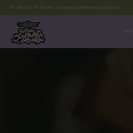
Saltar
957 480 292 - 957 480 644
|
comunicacion@guitarracordoba.es
al
contenido
45 