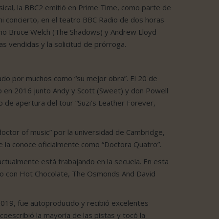
usical, la BBC2 emitió en Prime Time, como parte de
i concierto, en el teatro BBC Radio de dos horas
como Bruce Welch (The Shadows) y Andrew Lloyd
s vendidas y la solicitud de prórroga.
rado por muchos como “su mejor obra”. El 20 de
 en 2016 junto Andy y Scott (Sweet) y don Powell
to de apertura del tour “Suzi’s Leather Forever,
octor of music” por la universidad de Cambridge,
 se la conoce oficialmente como “Doctora Quatro”.
actualmente está trabajando en la secuela. En esta
unto con Hot Chocolate, The Osmonds And David
2019, fue autoproducido y recibió excelentes
 coescribió la mayoría de las pistas y tocó la