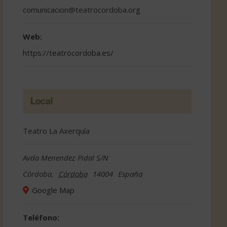
comunicacion@teatrocordoba.org
Web:
https://teatrocordoba.es/
Local
Teatro La Axerquía
Avda Menendez Pidal S/N
Córdoba
,
Córdoba
14004
España
Google Map
Teléfono: