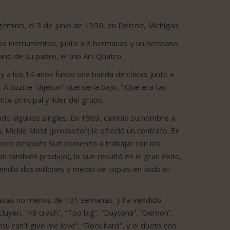
 géminis, el 3 de junio de 1950, en Detroit, Michigan.
rios instrumentos, junto a 3 hermanas y un hermano.
and de su padre, el trio Art Quatro.
y a los 14 años fundó una banda de chicas junto a
 Suzi le “dijeron” que sería bajo, “¡Que era tan
te principal y líder del grupo.
ando algunos singles. En 1969, cambió su nombre a
, Mickie Most (productor) le ofreció un contrato. En
 Poco después Suzi comenzó a trabajar con los
 también produjo), lo que resultó en el gran éxito,
ndió dos millones y medio de copias en todo el
tánicas no menos de 101 semanas, y ha vendido
cluyen, “48 crash”, “Too big”, “Daytona”, “Demon”,
you can’t give me love”, “Rock hard”, y el dueto con