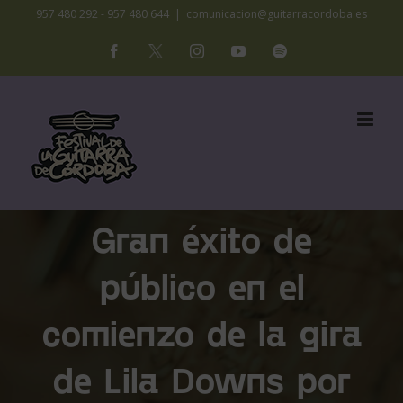
Saltar
957 480 292 - 957 480 644
|
comunicacion@guitarracordoba.es
al
Facebook
X
Instagram
YouTube
Spotify
contenido
Gran éxito de
público en el
comienzo de la gira
de Lila Downs por