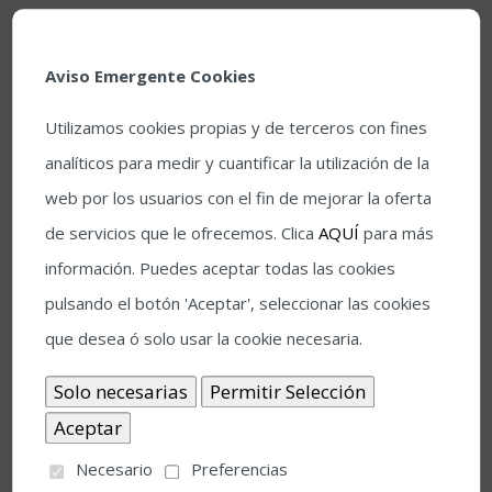
para la discriminación”.
El álbum
‘Al Chile’
está producido por Camilo Lara y
Aviso Emergente Cookies
cuenta con la colaboración de los cantantes chileno
Utilizamos cookies propias y de terceros con fines
Gepe y la estadounidense Norah Jones que hacen
analíticos para medir y cuantificar la utilización de la
duetos con Lila en una mezcla de culturas. En este disco
web por los usuarios con el fin de mejorar la oferta
se suman algunas bandas emblemáticas, como La
de servicios que le ofrecemos. Clica
AQUÍ
para más
Sonora Tropicana, La Banda Misteriosa de Oaxaca, el
información. Puedes aceptar todas las cookies
Grupo Costa Azul, Banda de música de Juchitán
pulsando el botón 'Aceptar', seleccionar las cookies
Cemexha y músicos de la Costa Chica.
que desea ó solo usar la cookie necesaria.
Repertorio de
Al Chile
:
Necesario
Preferencias
Las Marmotas