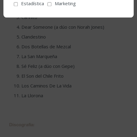
Estadística
Marketing
El Campanero
Cariñito
Dear Someone (a dúo con Norah Jones)
Clandestino
Dos Botellas de Mezcal
La San Marqueña
Sé Feliz (a dúo con Gepe)
El Son del Chile Frito
Los Caminos De La Vida
La Llorona
Discografía: