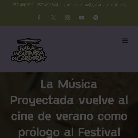
Saltar
957 480 292 - 957 480 644
|
comunicacion@guitarracordoba.es
al
Facebook
X
Instagram
YouTube
Spotify
contenido
La Música
Proyectada vuelve al
cine de verano como
prólogo al Festival