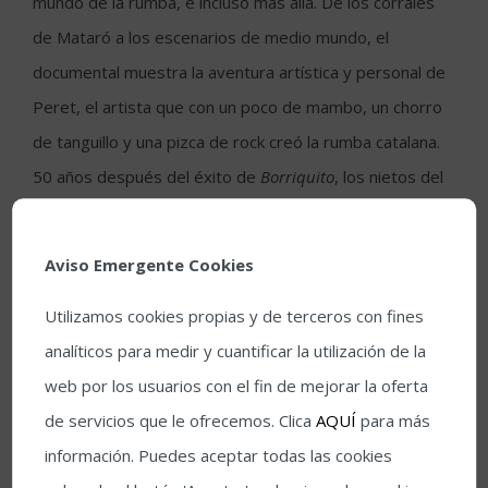
mundo de la rumba, e incluso mas allá. De los corrales
de Mataró a los escenarios de medio mundo, el
documental muestra la aventura artística y personal de
Peret, el artista que con un poco de mambo, un chorro
de tanguillo y una pizca de rock creó la rumba catalana.
50 años después del éxito de
Borriquito
, los nietos del
maestro protagonizan un retrato íntimo de la familia
Peret, con Andreu Buenafuente como narrador.
Aviso Emergente Cookies
Jueves 27 de junio
Utilizamos cookies propias y de terceros con fines
analíticos para medir y cuantificar la utilización de la
Mi vida entre las hormigas
web por los usuarios con el fin de mejorar la oferta
2017
de servicios que le ofrecemos. Clica
AQUÍ
para más
información. Puedes aceptar todas las cookies
96 min.