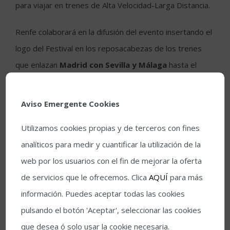
para viajar en trenes de Alta Velocidad-Larga Distancia.
Renfe colaborará en la difusión del evento insertando el
logo del Festival en los reposacabezas de los trenes
que enlazan
Madrid con Sevilla y Málaga
hasta el
próximo
30 de junio
. Además, desde primeros de julio
y durante todo el mes se emitirá un vídeo promocional
Aviso Emergente Cookies
del Festival en los trenes de alta velocidad de Andalucía.
Utilizamos cookies propias y de terceros con fines
Más información:
analíticos para medir y cuantificar la utilización de la
web por los usuarios con el fin de mejorar la oferta
comunicacion@teatrocordoba.org
de servicios que le ofrecemos. Clica
AQUÍ
para más
información. Puedes aceptar todas las cookies
pulsando el botón 'Aceptar', seleccionar las cookies
que desea ó solo usar la cookie necesaria.