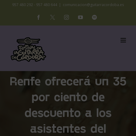
Saltar
957 480 292 - 957 480 644
|
comunicacion@guitarracordoba.es
al
Facebook
X
Instagram
YouTube
Spotify
contenido
Renfe ofrecerá un 35
por ciento de
descuento a los
asistentes del