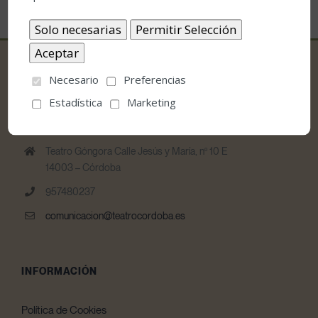
Necesario
Preferencias
Estadística
Marketing
CONTACTO
Teatro Góngora Calle Jesús y María, nº 10 E
14003 – Córdoba
957480237
comunicacion@teatrocordoba.es
INFORMACIÓN
Política de Cookies