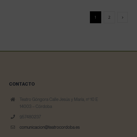
1
2
CONTACTO
Teatro Góngora Calle Jesús y María, nº 10 E
14003 – Córdoba
957480237
comunicacion@teatrocordoba.es