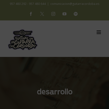
Saltar
957 480 292 - 957 480 644
|
comunicacion@guitarracordoba.es
al
Facebook
X
Instagram
YouTube
Spotify
contenido
desarrollo