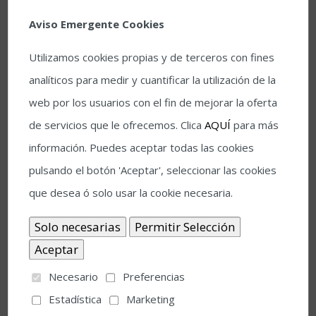
Aviso Emergente Cookies
Utilizamos cookies propias y de terceros con fines
analíticos para medir y cuantificar la utilización de la
web por los usuarios con el fin de mejorar la oferta
de servicios que le ofrecemos. Clica
AQUÍ
para más
La venta de entradas del 41
información. Puedes aceptar todas las cookies
Festival de la Guitarra de Córdoba
pulsando el botón 'Aceptar', seleccionar las cookies
comienza con buen ritmo
que desea ó solo usar la cookie necesaria.
La venta de entradas para los espectáculos del
41 Festival de la Guitarra de Córdoba, que se
desarrollará en esta edición del 1 al 9 de julio,
arroja datos muy satisfactorios cuando han
Necesario
Preferencias
transcurrido muy pocos días desde su inicio. En
Estadística
Marketing