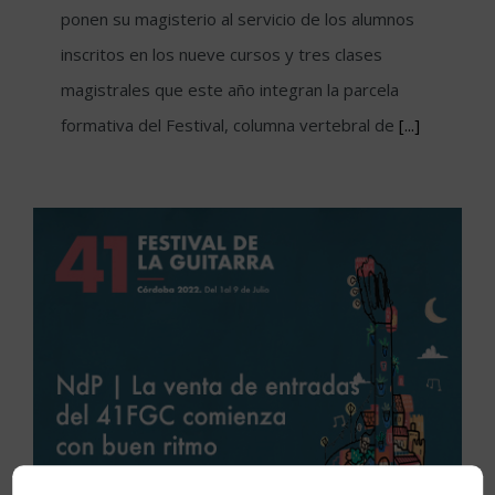
ponen su magisterio al servicio de los alumnos
inscritos en los nueve cursos y tres clases
magistrales que este año integran la parcela
formativa del Festival, columna vertebral de
[...]