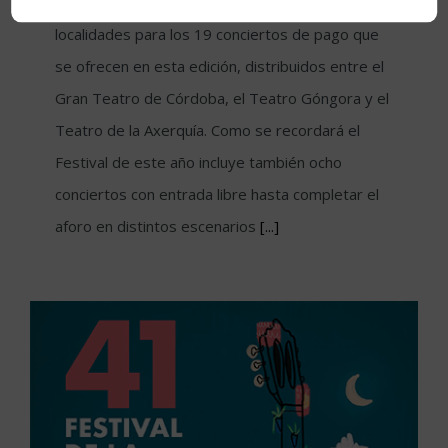
total, se han adquirido ya alrededor de 2.700
localidades para los 19 conciertos de pago que
se ofrecen en esta edición, distribuidos entre el
Gran Teatro de Córdoba, el Teatro Góngora y el
Teatro de la Axerquía. Como se recordará el
Festival de este año incluye también ocho
conciertos con entrada libre hasta completar el
aforo en distintos escenarios
[...]