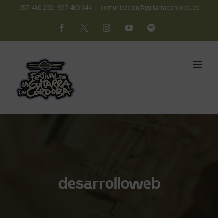
Saltar
957 480 292 - 957 480 644
|
comunicacion@guitarracordoba.es
al
Facebook
X
Instagram
YouTube
Spotify
contenido
desarrolloweb