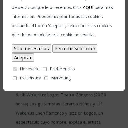
de servicios que le ofrecemos. Clica
AQUÍ
para más
información. Puedes aceptar todas las cookies
pulsando el botón 'Aceptar', seleccionar las cookies
que desea ó solo usar la cookie necesaria.
Actividades lunes 8 julio
Gerardo Núñez y Ulf Wakenius presentan en el
Teatro Gongora Logos, un encuentro entre
flamenco y jazz Homenaje a las Damas de la
Necesario
Preferencias
canción Árabe en Medina Azahara Comienza el
Estadística
Marketing
curso de la bailaora Olga Pericet Gerardo Núñez
& Ulf Wakenius: Logos Teatro Góngora (20:30
horas) Los guitarristas Gerardo Núñez y Ulf
Wakenius unen flamenco y jazz en Logos, un
espectáculo cuyo nombre, explica el artista