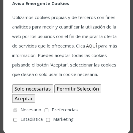
Aviso Emergente Cookies
Utilizamos cookies propias y de terceros con fines
analíticos para medir y cuantificar la utilización de la
Loquillo actuará en La Axerquía el
web por los usuarios con el fin de mejorar la oferta
sábado, 11 de septiembre
de servicios que le ofrecemos. Clica
AQUÍ
para más
El Festival de la Guitarra y Loquillo han cerrado
información. Puedes aceptar todas las cookies
un acuerdo para que se lleve a cabo el concierto
pulsando el botón 'Aceptar', seleccionar las cookies
suspendido el pasado 10 de julio La organización
que desea ó solo usar la cookie necesaria.
del Festival de la Guitarra de Córdoba y Loquillo
han alcanzado un acuerdo para celebrar de
nuevo el concierto que el artista suspendió por
Necesario
Preferencias
problemas de salud el pasado 10 de julio. El
Estadística
Marketing
músico catalán actuará en La Axerquía el sábado
11 de septiembre. Como ya informamos hace