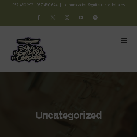
Saltar
957 480 292 - 957 480 644
|
comunicacion@guitarracordoba.es
al
Facebook
X
Instagram
YouTube
Spotify
contenido
Uncategorized