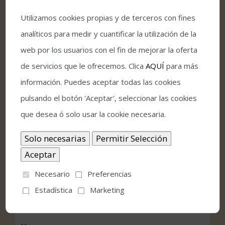
Facebook
Twitter
LinkedIn
Pinterest
Correo
electrónico
Utilizamos cookies propias y de terceros con fines
analíticos para medir y cuantificar la utilización de la
web por los usuarios con el fin de mejorar la oferta
de servicios que le ofrecemos. Clica
AQUÍ
para más
información. Puedes aceptar todas las cookies
Comprar entradas
pulsando el botón 'Aceptar', seleccionar las cookies
Condiciones de venta y acceso
que desea ó solo usar la cookie necesaria.
Detalles
Necesario
Preferencias
Fecha:
Estadística
Marketing
julio 12, 2021