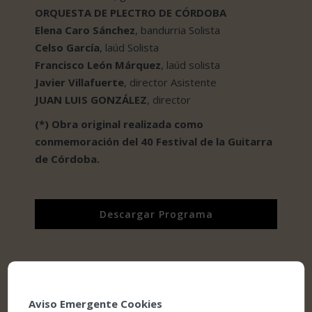
ORQUESTA DE PLECTRO DE CÓRDOBA
Elena Caro Sánchez
, bandurria Solista
Celso García
, laúd Solista
Francisco León Márquez
, laúd solista
Javier Villafuerte
, director Asistente
JUAN LUIS GONZÁLEZ
, director
(*) Obra original realizada como
conmemoración del 40 Festival de la Guitarra
de Córdoba.
Descargar Programa
¡Comparte este evento en redes sociales!
Aviso Emergente Cookies