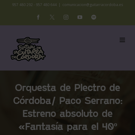
Saltar
957 480 292 - 957 480 644
|
comunicacion@guitarracordoba.es
al
Facebook
X
Instagram
YouTube
Spotify
contenido
Orquesta de Plectro de
Córdoba/ Paco Serrano:
Estreno absoluto de
«Fantasía para el 40º