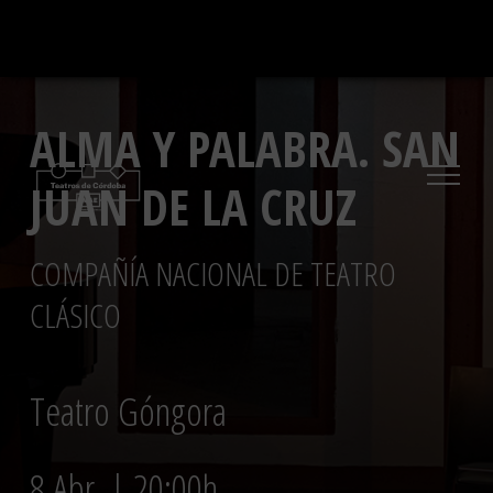
Saltar
al
contenido
ALMA Y PALABRA. SAN
JUAN DE LA CRUZ
COMPAÑÍA NACIONAL DE TEATRO
CLÁSICO
Teatro Góngora
8 Abr. | 20:00h