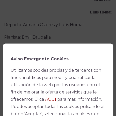
Lluís Homar
Reparto: Adriana Ozores y Lluís Homar
Pianista: Emili Brugalla
Dramaturgista: José Carlos Plaza
Aviso Emergente Cookies
Dirección: Lluís Homar
Utilizamos cookies propias y de terceros con
fines analíticos para medir y cuantificar la
Condiciones de Venta y Acceso
utilización de la web por los usuarios con el
fin de mejorar la oferta de servicios que le
ofrecemos. Clica
AQUÍ
para más información.
Puedes aceptar todas las cookies pulsando el
botón 'Aceptar', seleccionar las cookies que