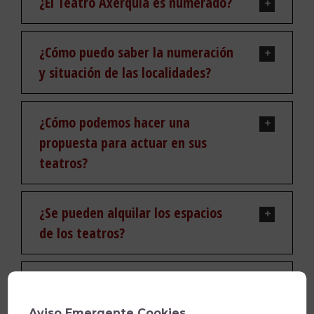
¿El Teatro Axerquía es numerado?
¿Cómo puedo saber la numeración
y situación de las localidades?
¿Cómo podemos hacer una
propuesta para actuar en sus
teatros?
¿Se pueden alquilar los espacios
de los teatros?
¿Cómo puedo contactar con el
IMAE para otras consultas?
Aviso Emergente Cookies