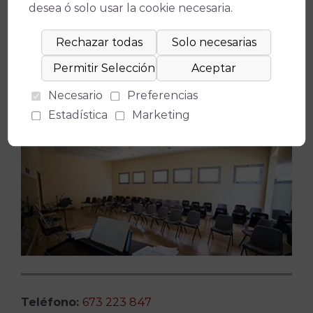
Descargar plano
desea ó solo usar la cookie necesaria.
Sala ensayo / formación
–
Más información
Necesario
Preferencias
–
Descargar solicitud de cesión
Estadística
Marketing
Teléfono:
673 223 847