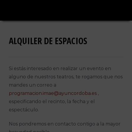
Saltar
al
contenido
ALQUILER DE ESPACIOS
Si estás interesado en realizar un evento en
alguno de nuestros teatros, te rogamos que nos
mandes un correo a
programacion.imae@ayuncordoba.es
,
especificando el recinto, la fecha y el
espectáculo.
Nos pondremos en contacto contigo a la mayor