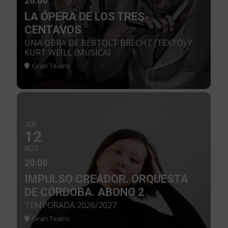
20:00
LA ÓPERA DE LOS TRES
CENTAVOS
UNA OBRA DE BERTOLT BRECHT (TEXTO) Y
KURT WEILL (MÚSICA)
Gran Teatro
JUE
12
NOV
20:00
IMPULSO CREADOR. ORQUESTA
DE CÓRDOBA. ABONO 2
TEMPORADA 2026/2027
Gran Teatro