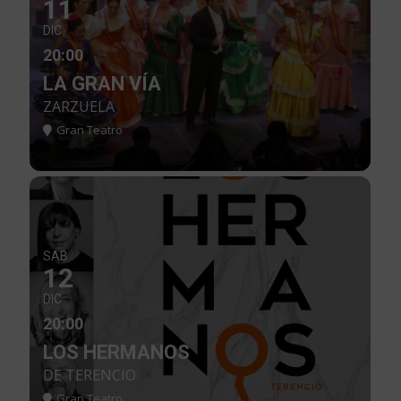
11
DIC
20:00
LA GRAN VÍA
ZARZUELA
Gran Teatro
SAB
12
DIC
20:00
LOS HERMANOS
DE TERENCIO
Gran Teatro