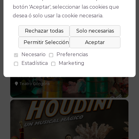
botón 'Aceptar', seleccionar las cookies que
desea ó solo usar la cookie necesaria.
DOM
18
OCT
12:00
Necesario
Preferencias
CATEURA
Estadística
Marketing
COMPAÑÍA ALAS CIRCO TEATRO. CICLO
"VAMOS AL TEATRO"
Teatro Góngora