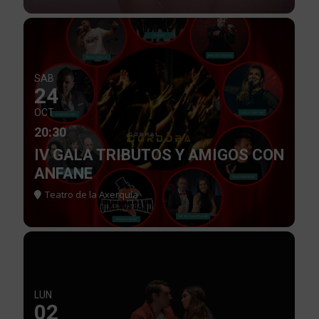
SAB
24
OCT
20:30
IV GALA TRIBUTOS Y AMIGOS CON
ANFANE
Teatro de la Axerquía
LUN
02