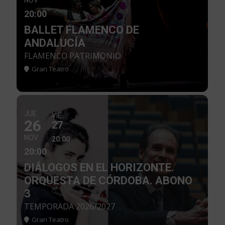
NOV
20:00
BALLET FLAMENCO DE
ANDALUCÍA
FLAMENCO PATRIMONIO
Gran Teatro
JUE
VIE
26
27
NOV
20:00
20:00
DIÁLOGOS EN EL HORIZONTE.
ORQUESTA DE CÓRDOBA. ABONO
3
TEMPORADA 2026/2027
Gran Teatro