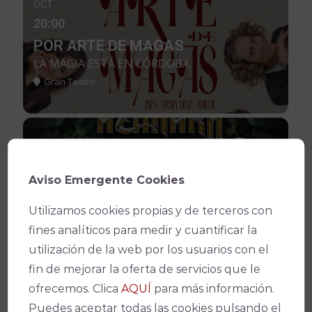
OCT
20:00
POR ARTE DE MAGAS
LA MAGIA ESTÁ EN CÓRDOBA
Gran Teatro
SAB
17
Aviso Emergente Cookies
OCT
21:00
Utilizamos cookies propias y de terceros con
LOCALIDADES AGOTADAS
fines analíticos para medir y cuantificar la
MEDINA AZAHARA. ÚLTIMO
utilización de la web por los usuarios con el
CONCIERTO
fin de mejorar la oferta de servicios que le
HASTA SIEMPRE CÓRDOBA
ofrecemos. Clica
AQUÍ
para más información.
Teatro de la Axerquía
Puedes aceptar todas las cookies pulsando el