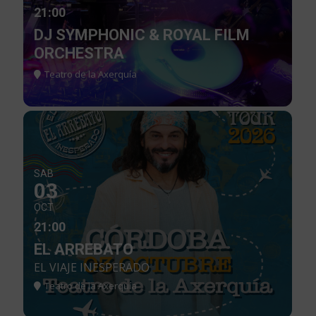
21:00
DJ SYMPHONIC & ROYAL FILM
ORCHESTRA
Teatro de la Axerquía
SAB
03
OCT
21:00
EL ARREBATO
EL VIAJE INESPERADO
Teatro de la Axerquía