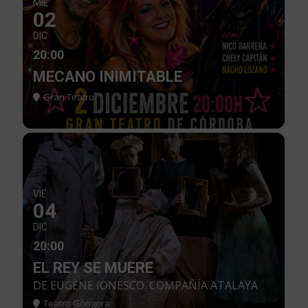
MIE
02
DIC
20:00
MECANO INIMITABLE
Gran Teatro
VIE
04
DIC
20:00
EL REY SE MUERE
DE EUGÈNE IONESCO. COMPAÑÍA ATALAYA
Teatro Góngora