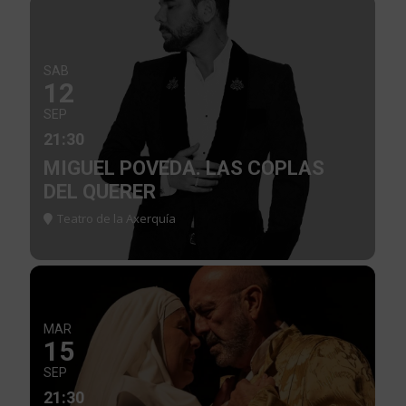
SAB
12
SEP
21:30
MIGUEL POVEDA. LAS COPLAS
DEL QUERER
Teatro de la Axerquía
MAR
15
SEP
21:30