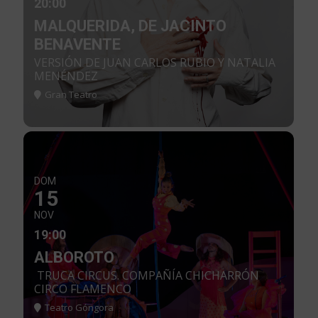
20:00
MALQUERIDA, DE JACINTO
BENAVENTE
VERSIÓN DE JUAN CARLOS RUBIO Y NATALIA
MENÉNDEZ
Gran Teatro
DOM
15
NOV
19:00
ALBOROTO
TRUCA CIRCUS. COMPAÑÍA CHICHARRÓN
CIRCO FLAMENCO
Teatro Góngora