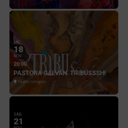
MIE
18
NOV
20:00
PASTORA GALVÁN. TRIBUSSSH!
Teatro Góngora
SAB
21