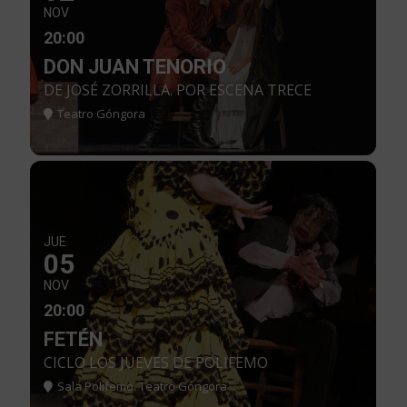
NOV
20:00
DON JUAN TENORIO
DE JOSÉ ZORRILLA. POR ESCENA TRECE
Teatro Góngora
JUE
05
NOV
20:00
FETÉN
CICLO LOS JUEVES DE POLIFEMO
Sala Polifemo. Teatro Góngora