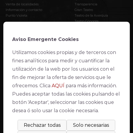
Venta de localidades
Transparencia
Información y contacto
Gran Teatro
Punto Violeta
Teatro de la Axerquía
Teatro Góngora
Apoya al Teatro
AVISO LEGAL
Aviso Emergente Cookies
Utilizamos cookies propias y de terceros con
Declaración de accesibilidad web
fines analíticos para medir y cuantificar la
Condiciones de venta y acceso
Aviso Legal
utilización de la web por los usuarios con el
Política de Privacidad
fin de mejorar la oferta de servicios que le
Política de cookies
Compromiso con la protección de datos personales
ofrecemos. Clica
AQUÍ
para más información.
Inventario de actividades de tratamiento
Puedes aceptar todas las cookies pulsando el
Modo lectura fácil
botón 'Aceptar', seleccionar las cookies que
desea ó solo usar la cookie necesaria.