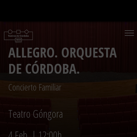
Saltar
al
contenido
ALLEGRO. ORQUESTA
DE CÓRDOBA.
Concierto Familiar
Teatro Góngora
4 Feb. | 12:00h