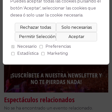
Puedes aceptar todas las cookies pulsando el
Fecha(s)
botón 'Aceptar', seleccionar las cookies que
desea ó solo usar la cookie necesaria.
04/02/2024
-
12:00
Precio
Necesario
Preferencias
Facebook
X
WhatsApp
Email
Copy
Estadística
Marketing
Link
Espectáculos relacionados
No se ha encontrado un evento relacionado.