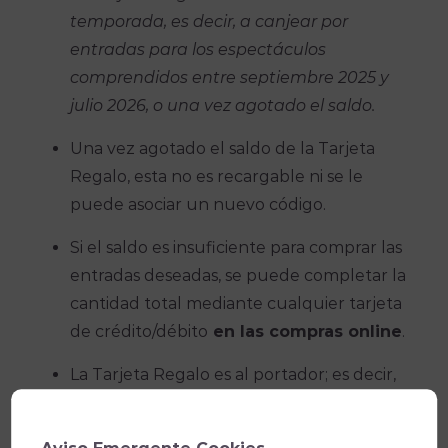
temporada, es decir, a canjear por
entradas para los espectáculos
comprendidos entre septiembre 2025 y
julio 2026, o una vez agotado el saldo.
Una vez agotado el saldo de la Tarjeta
Regalo, esta no es recargable ni se le
puede asociar un nuevo código.
Si el saldo es insuficiente para comprar las
entradas deseadas, se puede completar la
cantidad total mediante cualquier tarjeta
de crédito/débito
en las compras online
.
La Tarjeta Regalo es al portador; es decir,
puede ser utilizada por cualquier persona
que la posea.