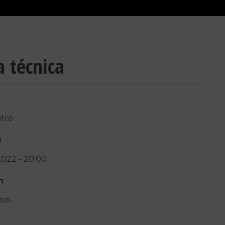
a técnica
tro
)
2022
-
20:00
n
tos