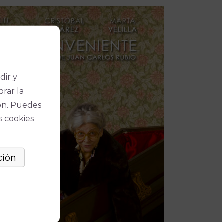
dir y
orar la
ón. Puedes
s cookies