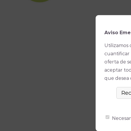
Aviso Eme
Utilizamos 
cuantificar 
oferta de s
aceptar tod
que desea ó
Necesar