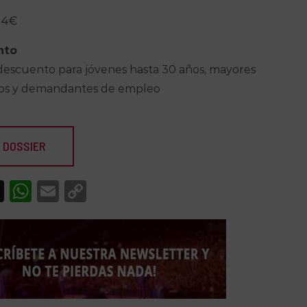
24€
nto
escuento para jóvenes hasta 30 años, mayores
ños y demandantes de empleo
 DOSSIER
acebook
X
WhatsApp
Email
Copy
Link