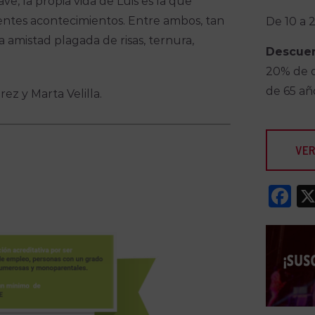
e, la propia vida de Luis es la que
ntes acontecimientos. Entre ambos, tan
De 10 a 
a amistad plagada de risas, ternura,
Descue
20% de d
de 65 a
ez y Marta Velilla.
VER
F