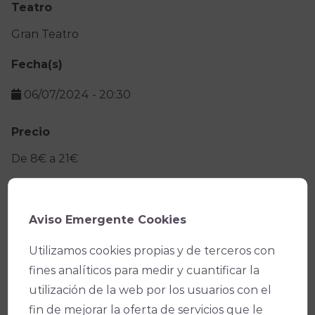
Teatro
Gran Teatro
Fecha(s)
06/07/2024
-
20:30
Precio
De 8€ a 21€
Facebook
X
WhatsApp
Email
Copy
Aviso Emergente Cookies
Link
Utilizamos cookies propias y de terceros con
fines analíticos para medir y cuantificar la
utilización de la web por los usuarios con el
fin de mejorar la oferta de servicios que le