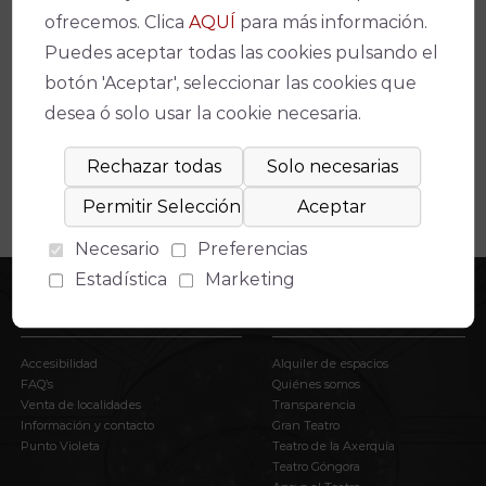
ofrecemos. Clica
AQUÍ
para más información.
Espectáculos relacionados
Puedes aceptar todas las cookies pulsando el
No se ha encontrado un evento relacionado.
botón 'Aceptar', seleccionar las cookies que
desea ó solo usar la cookie necesaria.
Necesario
Preferencias
Estadística
Marketing
INFORMACIÓN
EL IMAE
Accesibilidad
Alquiler de espacios
FAQ’s
Quiénes somos
Venta de localidades
Transparencia
Información y contacto
Gran Teatro
Punto Violeta
Teatro de la Axerquía
Teatro Góngora