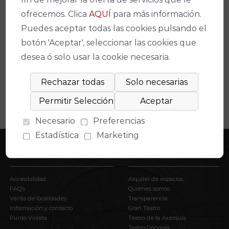
ofrecemos. Clica
AQUÍ
para más información.
Espectáculos relacionados
Puedes aceptar todas las cookies pulsando el
botón 'Aceptar', seleccionar las cookies que
No se ha encontrado un evento relacionado.
desea ó solo usar la cookie necesaria.
Necesario
Preferencias
Estadística
Marketing
INFORMACIÓN
EL IMAE
Accesibilidad
Alquiler de espacios
FAQ’s
Quiénes somos
Venta de localidades
Transparencia
Información y contacto
Gran Teatro
Punto Violeta
Teatro de la Axerquía
Teatro Góngora