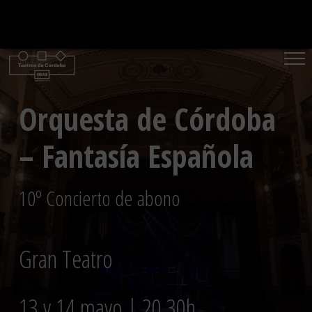
Saltar
al
contenido
Orquesta de Córdoba
– Fantasía Española
10º Concierto de abono
Gran Teatro
13 y 14 mayo | 20.30h