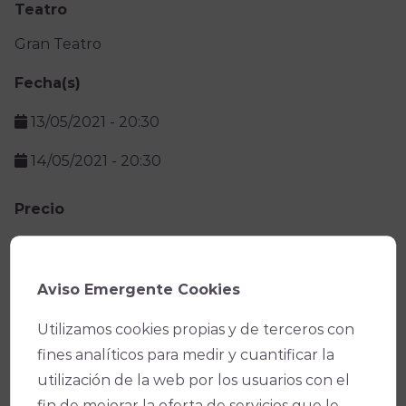
Teatro
Gran Teatro
Fecha(s)
13/05/2021 -
20:30
14/05/2021 -
20:30
Precio
Facebook
X
WhatsApp
Email
Copy
Aviso Emergente Cookies
Link
Utilizamos cookies propias y de terceros con
fines analíticos para medir y cuantificar la
utilización de la web por los usuarios con el
fin de mejorar la oferta de servicios que le