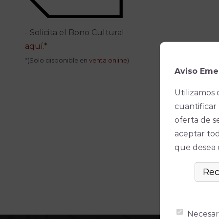
- Solicita el Bono Cultural
aquí.*
*(Solo disponible en
venta online
)
Aviso Eme
Utilizamos 
cuantificar 
oferta de s
aceptar tod
que desea ó
Necesar