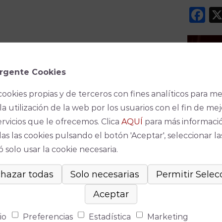
F
rgente Cookies
cookies propias y de terceros con fines analíticos para me
la utilización de la web por los usuarios con el fin de mej
Espec
ervicios que le ofrecemos. Clica
AQUÍ
para más informaci
as las cookies pulsando el botón 'Aceptar', seleccionar la
No se ha
 solo usar la cookie necesaria.
io
Preferencias
Estadística
Marketing