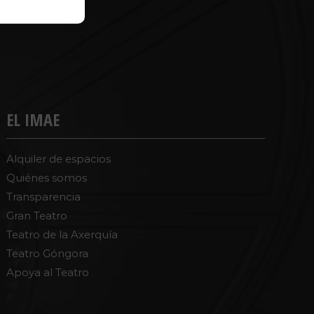
EL IMAE
Alquiler de espacios
Quiénes somos
Transparencia
Gran Teatro
Teatro de la Axerquía
Teatro Góngora
Apoya al Teatro