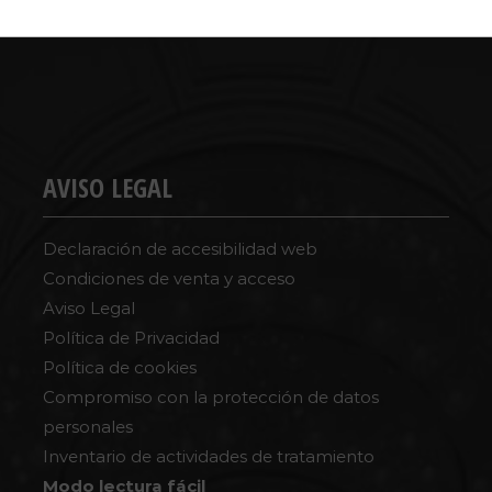
AVISO LEGAL
Declaración de accesibilidad web
Condiciones de venta y acceso
Aviso Legal
Política de Privacidad
Política de cookies
Compromiso con la protección de datos
personales
Inventario de actividades de tratamiento
Modo lectura fácil