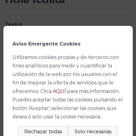
Teatro
Gran Teatro
Aviso Emergente Cookies
Fecha(s)
Utilizamos cookies propias y de terceros con
12/12/2024 -
20:00
fines analíticos para medir y cuantificar la
utilización de la web por los usuarios con el
13/12/2024 -
20:00
fin de mejorar la oferta de servicios que le
ofrecemos. Clica
AQUÍ
para más información.
Precio
Puedes aceptar todas las cookies pulsando el
De 10€ a 27€
botón 'Aceptar', seleccionar las cookies que
desea ó solo usar la cookie necesaria.
Facebook
X
WhatsApp
Email
Copy
Link