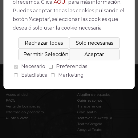
Espectáculos relacionados
ofrecemos. Clica
AQUÍ
para más información.
Puedes aceptar todas las cookies pulsando el
No se ha encontrado un evento relacionado.
botón 'Aceptar', seleccionar las cookies que
desea ó solo usar la cookie necesaria.
Necesario
Preferencias
Estadística
Marketing
INFORMACIÓN
EL IMAE
Accesibilidad
Alquiler de espacios
FAQ’s
Quiénes somos
Venta de localidades
Transparencia
Información y contacto
Gran Teatro
Punto Violeta
Teatro de la Axerquía
Teatro Góngora
Apoya al Teatro