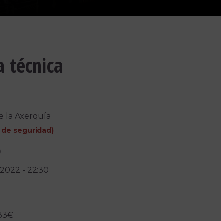
a técnica
e la Axerquía
 de seguridad
)
)
/2022
-
22:30
 33€