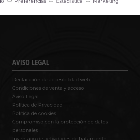
io
Preferencias
Estadística
Marketing
AVISO LEGAL
Declaración de accesibilidad web
Condiciones de venta y acceso
Aviso Legal
Política de Privacidad
Política de cookies
Compromiso con la protección de datos
personales
Inventario de actividades de tratamiento