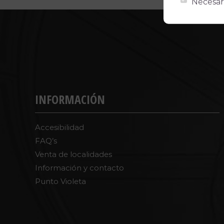
Necesar
INFORMACIÓN
Accesibilidad
FAQ’s
Venta de localidades
Información y contacto
Punto Violeta