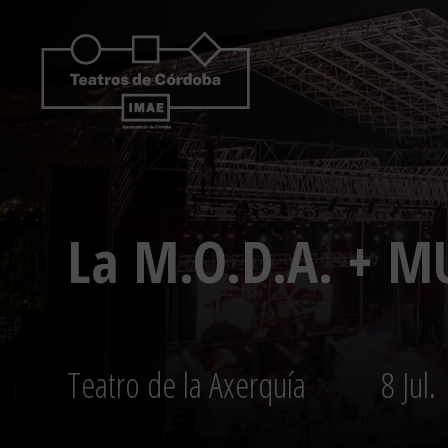
Saltar
al
contenido
La M.O.D.A. + 
Teatro de la Axerquía
8 Jul.