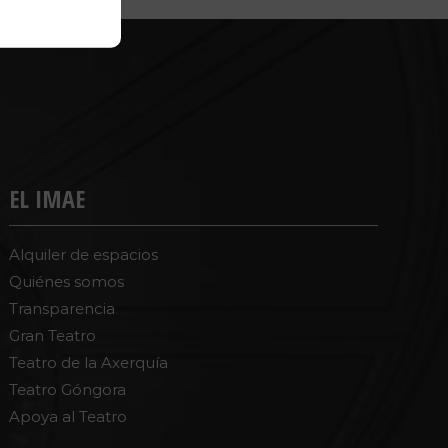
EL IMAE
Alquiler de espacios
Quiénes somos
Transparencia
Gran Teatro
Teatro de la Axerquía
Teatro Góngora
Apoya al Teatro