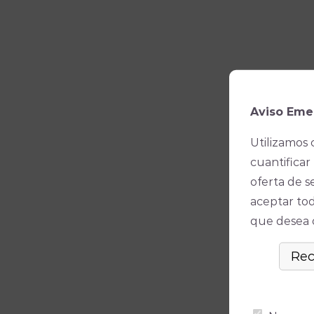
Aviso Eme
Utilizamos 
cuantificar 
oferta de s
aceptar tod
que desea ó