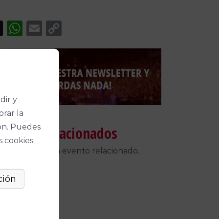
acebook
X
WhatsApp
Email
Copy
Link
dir y
orar la
ón. Puedes
táculos relacionados
s cookies
 encontrado un evento relacionado.