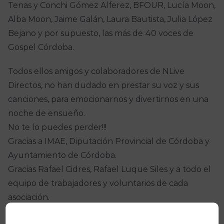
Tenas y Conchi Gómez Alferez, BFOUR, Lucía Moon,
Alba Moon, Jaime Galán, Laura Bautista, Julia López
Bejano y por supuesto, las más de 40 voces de
Gospel Córdoba.
Todos ellos amigos y colaboradores de NLive
Directos, no han dudado en prestar su voz y sus
canciones, para emocionarnos y divertirnos en una
noche de ensueño.
No te lo puedes perder!!!
Gracias a IMAE, Diputación Provincial de Córdoba y
Ayuntamiento de Córdoba.
Gracias Rafael Cidres, Rafael Luque Siles y a todo el
equipo de trabajadores y voluntarios de cada
asociación.
JUNTO A TI, HAREMOS QUE SEA UNA NOCHE