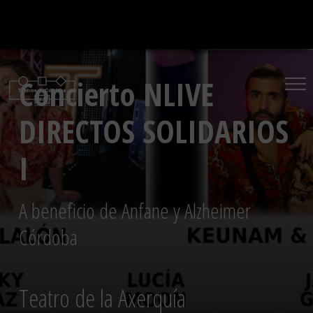
Saltar
al
contenido
Concierto NLIVE
DIRECTOS SOLIDARIOS
I
A beneficio de Anfane y Alzheimer
Córdoba
Teatro de la Axerquía