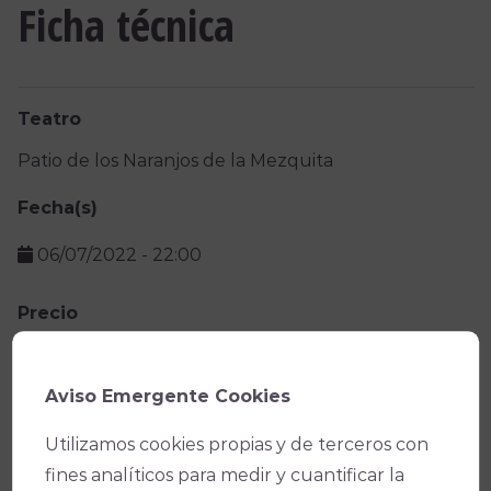
Ficha técnica
Teatro
Patio de los Naranjos de la Mezquita
Fecha(s)
06/07/2022
-
22:00
Precio
Por invitación
Aviso Emergente Cookies
Facebook
X
WhatsApp
Email
Copy
Utilizamos cookies propias y de terceros con
Link
fines analíticos para medir y cuantificar la