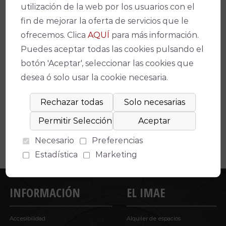
utilización de la web por los usuarios con el
fin de mejorar la oferta de servicios que le
ofrecemos. Clica
AQUÍ
para más información.
Puedes aceptar todas las cookies pulsando el
botón 'Aceptar', seleccionar las cookies que
Espectáculos relacionados
desea ó solo usar la cookie necesaria.
No se ha encontrado un evento relacionado.
Necesario
Preferencias
Estadística
Marketing
INFORMACIÓN
EL IMAE
Accesibilidad
Alquiler de espacios