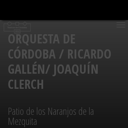
Saltar
al
contenido
ORQUESTA DE
CÓRDOBA / RICARDO
GALLÉN/ JOAQUÍN
CLERCH
Patio de los Naranjos de la
Mezquita