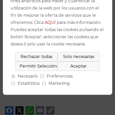
fines analíticos para medir y cuantificar la
utilización de la web por los usuarios con el
Ficha técnica
fin de mejorar la oferta de servicios que le
ofrecemos. Clica
AQUÍ
para más información.
Puedes aceptar todas las cookies pulsando el
botón 'Aceptar', seleccionar las cookies que
Teatro
desea ó solo usar la cookie necesaria.
Gran Teatro
Fecha(s)
23/05/2024
-
20:00
Necesario
Preferencias
Precio
Estadística
Marketing
De 13€ a 36€
Facebook
X
WhatsApp
Email
Copy