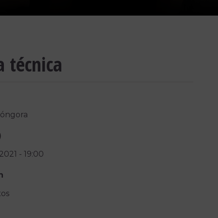
a técnica
Góngora
)
/2021
-
19:00
n
tos