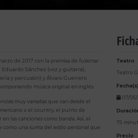
Fich
arzo de 2017 con la premisa de fusionar
Teatro
or Eduardo Sánchez (voz y guitarra),
Teatro 
tería y percusión) y Álvaro Guerrero
Fecha(s
s componiendo música original en inglés.
07/05
encias muy variadas que van desde el
americano o el country, el punto de
Duració
r en las canciones como banda. Así, el
75 minu
de como una suma del estilo personal que
Precio