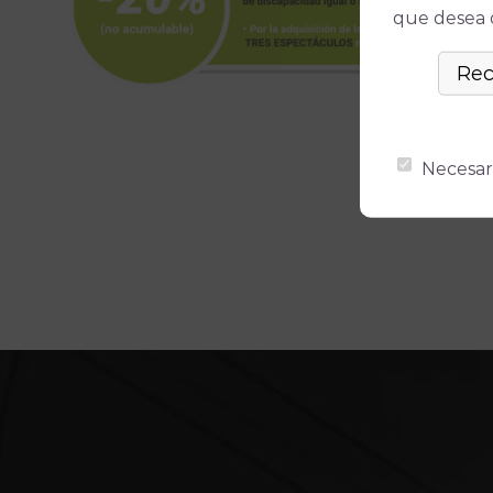
que desea ó
Necesar