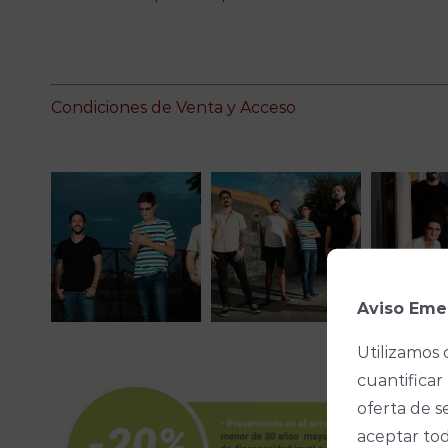
Condiciones de Venta y Acceso
Aviso Eme
Utilizamos 
cuantificar 
oferta de s
aceptar tod