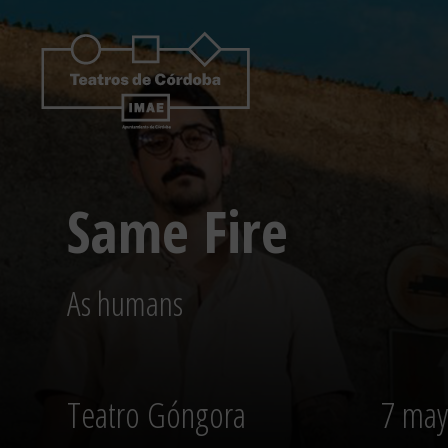
Saltar
al
contenido
Same Fire
As humans
Teatro Góngora
7 may