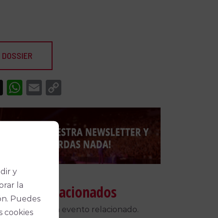
 DOSSIER
acebook
X
WhatsApp
Email
Copy
Link
dir y
orar la
táculos relacionados
ón. Puedes
 encontrado un evento relacionado.
s cookies