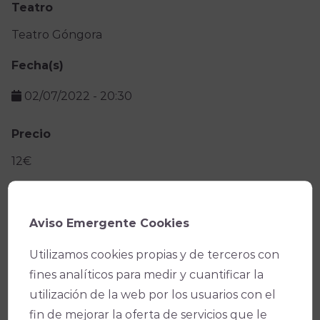
Teatro
Teatro Góngora
Fecha(s)
02/07/2022
-
20:30
Precio
12€
Facebook
X
WhatsApp
Email
Copy
Aviso Emergente Cookies
Link
Utilizamos cookies propias y de terceros con
fines analíticos para medir y cuantificar la
utilización de la web por los usuarios con el
fin de mejorar la oferta de servicios que le