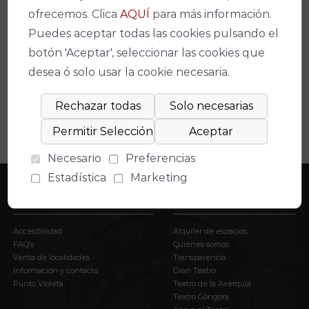
ofrecemos. Clica
AQUÍ
para más información.
Espectáculos relacionados
Puedes aceptar todas las cookies pulsando el
No se ha encontrado un evento relacionado.
botón 'Aceptar', seleccionar las cookies que
desea ó solo usar la cookie necesaria.
Necesario
Preferencias
Estadística
Marketing
INFORMACIÓN
EL IMAE
Accesibilidad
Alquiler de espacios
FAQ’s
Quiénes somos
Venta de localidades
Transparencia
Información y contacto
Gran Teatro
Punto Violeta
Teatro de la Axerquía
Teatro Góngora