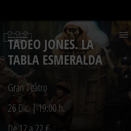
Saltar
al
contenido
TADEO JONES. LA
TABLA ESMERALDA
Gran Teatro
26 Dic. | 19:00 h.
De 12 a 22 €