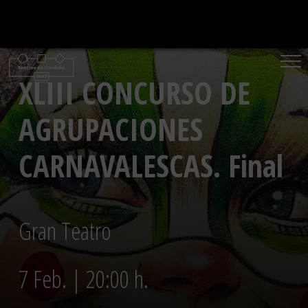
Saltar
al
contenido
XLIII CONCURSO DE
AGRUPACIONES
CARNAVALESCAS. Final
Gran Teatro
7 Feb. | 20:00 h.