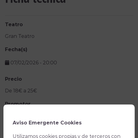
Teatro
Gran Teatro
Fecha(s)
07/02/2026
-
20:00
Precio
De 18€ a 25€
Promotor
Organiza: Asociación Carnavalesca Cordobesa
Aviso Emergente Cookies
Facebook
X
WhatsApp
Email
Copy
Utilizamos cookies propias y de terceros con