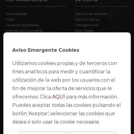
Accesibilidad
Alquiler de espacios
FAQ’s
Quiénes somos
Venta de localidades
Transparencia
Información y contacto
Gran Teatro
Punto Violeta
Teatro de la Axerquía
Teatro Góngora
Apoya al Teatro
Aviso Emergente Cookies
AVISO LEGAL
Utilizamos cookies propias y de terceros con
fines analíticos para medir y cuantificar la
Declaración de accesibilidad web
utilización de la web por los usuarios con el
Condiciones de venta y acceso
fin de mejorar la oferta de servicios que le
Aviso Legal
Política de Privacidad
ofrecemos. Clica
AQUÍ
para más información.
Política de cookies
Puedes aceptar todas las cookies pulsando el
Compromiso con la protección de datos personales
Inventario de actividades de tratamiento
botón 'Aceptar', seleccionar las cookies que
Modo lectura fácil
desea ó solo usar la cookie necesaria.