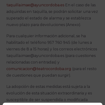
taquilla.imae@ayuncordoba.es
En el caso de las
adquiridas en taquilla, se podrán solicitar una vez
superado el estado de alarma y se establezca
nuevo plazo para devoluciones (Anexo).
Para cualquier información adicional, se ha
habilitado el teléfono 957 760 945 (de lunes a
viernes de 8 a 15 horas) y los correos electrónicos
taquilla.imae@ayuncordoba.es (para cuestiones
relacionadas con entradas) y
comunicacion@teatrocordoba.org
(para el resto
de cuestiones que puedan surgir).
La adopción de estas medidas está sujeta a la
evolución de esta situación extraordinaria y es
susceptible de ser suspendida o modificada