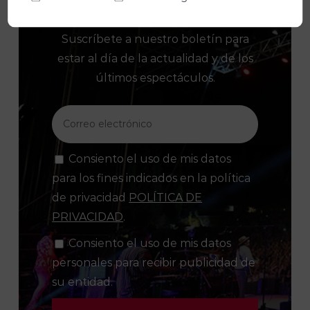
Suscríbete a nuestro boletín para
estar al día de la actualidad y de los
últimos espectáculos.
Consiento el uso de mis datos
para los fines indicados en la política
de privacidad
POLÍTICA DE
PRIVACIDAD
.
Consiento el uso de mis datos
personales para recibir publicidad de
su entidad.