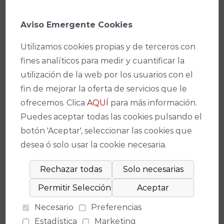
según las directrices de las autoridades sanitarias.
Aviso Emergente Cookies
Aprovechamos la ocasión para transmitir a todos
nuestros espectadores, nuestra ilusión por seguir
Utilizamos cookies propias y de terceros con
trabajando y que cuando todo esto pase vuelvan
fines analíticos para medir y cuantificar la
a encontrar en nuestros teatros, el lugar de
utilización de la web por los usuarios con el
encuentro y disfrute que siempre ha sido.
fin de mejorar la oferta de servicios que le
ofrecemos. Clica
AQUÍ
para más información.
Facebook
X
WhatsApp
Email
Copy
Puedes aceptar todas las cookies pulsando el
Link
botón 'Aceptar', seleccionar las cookies que
desea ó solo usar la cookie necesaria.
¡No te pierdas nada!
Necesario
Preferencias
Estadística
Marketing