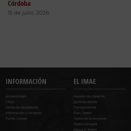
Córdoba
15 de julio, 2026
INFORMACIÓN
EL IMAE
Accesibilidad
Alquiler de espacios
FAQ’s
Quiénes somos
Venta de localidades
Transparencia
Información y contacto
Gran Teatro
Punto Violeta
Teatro de la Axerquía
Teatro Góngora
Apoya al Teatro