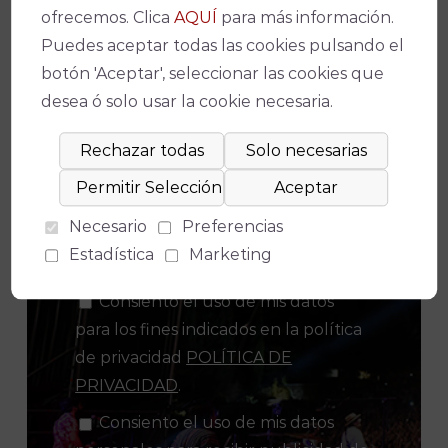
¡No te pierdas nada!
ofrecemos. Clica
AQUÍ
para más información.
Puedes aceptar todas las cookies pulsando el
botón 'Aceptar', seleccionar las cookies que
desea ó solo usar la cookie necesaria.
Suscríbete a nuestro boletín para
estar al día de la actualidad y de los
últimos espectáculos.
Necesario
Preferencias
Estadística
Marketing
Consiento el uso de mis datos
para los fines indicados en la política
de privacidad
POLÍTICA DE
PRIVACIDAD
.
Consiento el uso de mis datos