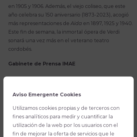
en 1905 y 1906. Además, el viejo coliseo, que este
año celebra su 150 aniversario (1873-2023), acogió
más representaciones de
Aida
en 1897, 1925 y 1940.
Este fin de semana, la inmortal ópera de Verdi
sonará una vez más en el veterano teatro
cordobés.
Gabinete de Prensa IMAE
Facebook
X
WhatsApp
Email
Copy
Link
Aviso Emergente Cookies
Utilizamos cookies propias y de terceros con
fines analíticos para medir y cuantificar la
utilización de la web por los usuarios con el
fin de mejorar la oferta de servicios que le