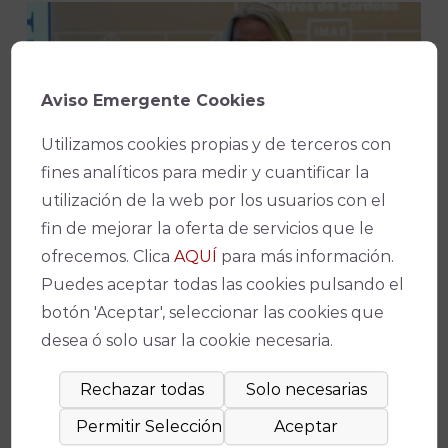
Aviso Emergente Cookies
Utilizamos cookies propias y de terceros con
fines analíticos para medir y cuantificar la
utilización de la web por los usuarios con el
fin de mejorar la oferta de servicios que le
ofrecemos. Clica
AQUÍ
para más información.
Teatros de Córdoba iniciará la temporada
Puedes aceptar todas las cookies pulsando el
con la celebración del 50 aniversario del
botón 'Aceptar', seleccionar las cookies que
desea ó solo usar la cookie necesaria.
Teatro de la Axerquía
24 de julio, 2026