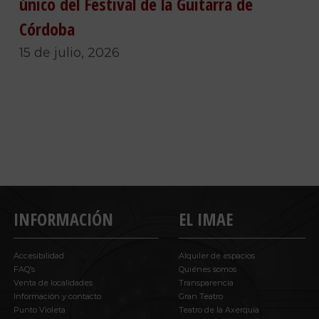
único del Festival de la Guitarra de
Córdoba
15 de julio, 2026
INFORMACIÓN
EL IMAE
Accesibilidad
Alquiler de espacios
FAQ’s
Quiénes somos
Venta de localidades
Transparencia
Información y contacto
Gran Teatro
Punto Violeta
Teatro de la Axerquía