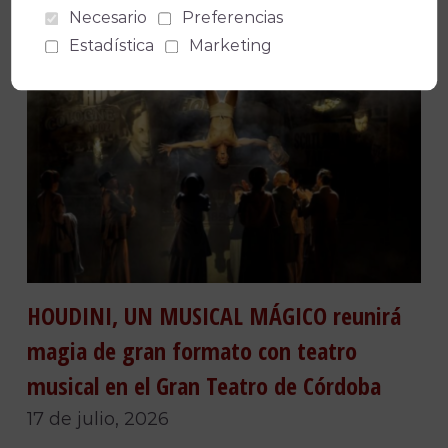
Necesario
Preferencias
Estadística
Marketing
HOUDINI, UN MUSICAL MÁGICO reunirá
magia de gran formato con teatro
musical en el Gran Teatro de Córdoba
17 de julio, 2026