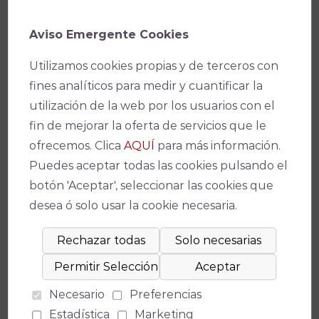
melódico sueca
por antonomasia. Un broche
Aviso Emergente Cookies
de oro perfecto en clave de rock para clausurar
la 43 edición del Festival de la Guitarra de
Utilizamos cookies propias y de terceros con
Córdoba y celebra el 13 de julio,
Día
fines analíticos para medir y cuantificar la
Internacional del Rock,
por todo lo alto en
utilización de la web por los usuarios con el
Córdoba. Larga vida al rock.
fin de mejorar la oferta de servicios que le
Facebook
X
WhatsApp
Email
Copy
ofrecemos. Clica
AQUÍ
para más información.
Puedes aceptar todas las cookies pulsando el
Link
botón 'Aceptar', seleccionar las cookies que
desea ó solo usar la cookie necesaria.
¡No te pierdas nada!
Necesario
Preferencias
Estadística
Marketing