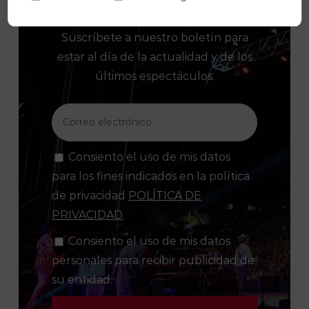
Suscríbete a nuestro boletín para
estar al día de la actualidad y de los
últimos espectáculos.
Consiento el uso de mis datos
para los fines indicados en la política
de privacidad
POLÍTICA DE
PRIVACIDAD
.
Consiento el uso de mis datos
personales para recibir publicidad de
su entidad.