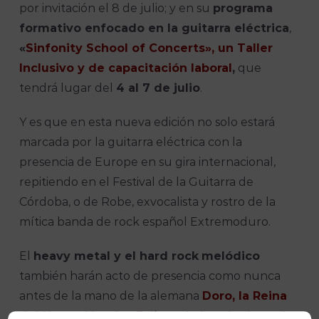
por invitación el 8 de julio; y en su
programa
formativo enfocado en la guitarra eléctrica
,
«
Sinfonity School of Concerts», un Taller
Inclusivo y de capacitación laboral
,
que
tendrá lugar del
4 al 7 de julio
.
Y es que en esta nueva edición no solo estará
marcada por la guitarra eléctrica con la
presencia de Europe en su gira internacional,
repitiendo en el Festival de la Guitarra de
Córdoba, o de Robe, exvocalista y rostro de la
mítica banda de rock español Extremoduro.
El
heavy metal y el hard rock
melódico
también harán acto de presencia como nunca
antes de la mano de la alemana
Doro, la Reina
del Heavy Metal, y Eclipse, la banda de rock