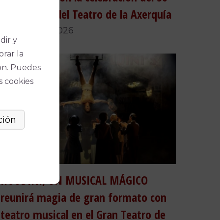
aniversario del Teatro de la Axerquía
24 de julio, 2026
dir y
orar la
ón. Puedes
s cookies
HOUDINI, UN MUSICAL MÁGICO
reunirá magia de gran formato con
teatro musical en el Gran Teatro de