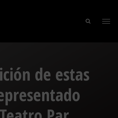
ición de estas
representado
Teatro Par