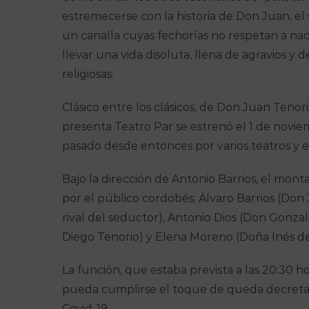
estremecerse con la historia de Don Juan, el
un canalla cuyas fechorías no respetan a nada 
llevar una vida disoluta, llena de agravios y 
religiosas.
Clásico entre los clásicos, de Don Juan Teno
presenta Teatro Par se estrenó el 1 de novi
pasado desde entonces por varios teatros y 
Bajo la dirección de Antonio Barrios, el mon
por el público cordobés: Álvaro Barrios (Don
rival del seductor), Antonio Dios (Don Gonz
Diego Tenorio) y Elena Moreno (Doña Inés de U
La función, que estaba prevista a las 20:30 ho
pueda cumplirse el toque de queda decretad
Covid-19.