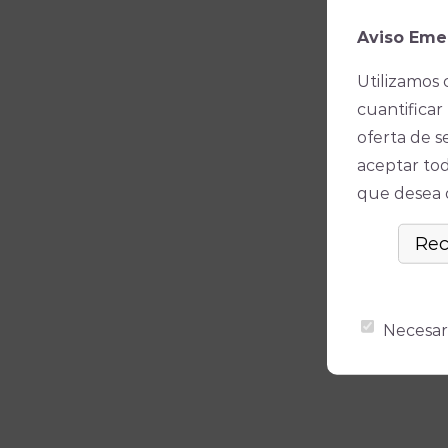
Aviso Eme
Utilizamos 
cuantificar 
oferta de s
aceptar tod
que desea ó
Necesar