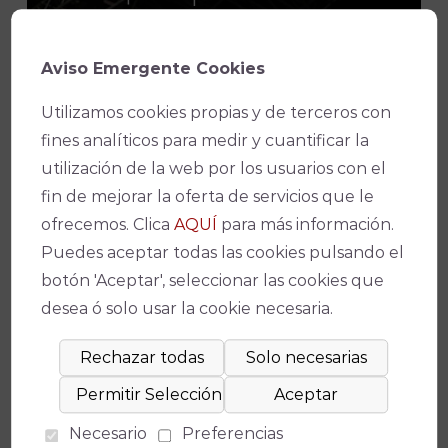
Aviso Emergente Cookies
Suscríbete a nuestro boletín para
Utilizamos cookies propias y de terceros con
estar al día de la actualidad y de los
fines analíticos para medir y cuantificar la
últimos espectáculos.
utilización de la web por los usuarios con el
fin de mejorar la oferta de servicios que le
ofrecemos. Clica
AQUÍ
para más información.
Puedes aceptar todas las cookies pulsando el
Consiento el uso de mis datos
botón 'Aceptar', seleccionar las cookies que
para los fines indicados en la política
desea ó solo usar la cookie necesaria.
de privacidad
POLÍTICA DE
PRIVACIDAD
.
Consiento el uso de mis datos
personales para recibir publicidad de
Necesario
Preferencias
su entidad.