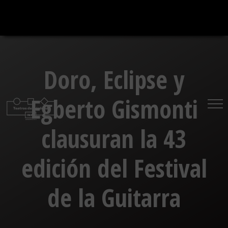
Saltar
al
contenido
Doro, Eclipse y
Egberto Gismonti
clausuran la 43
edición del Festival
de la Guitarra