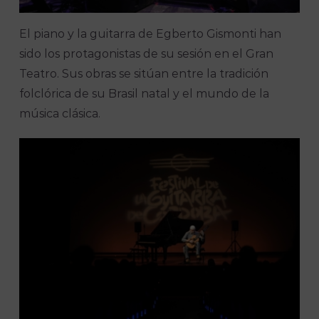
El piano y la guitarra de Egberto Gismonti han
sido los protagonistas de su sesión en el Gran
Teatro. Sus obras se sitúan entre la tradición
folclórica de su Brasil natal y el mundo de la
música clásica.