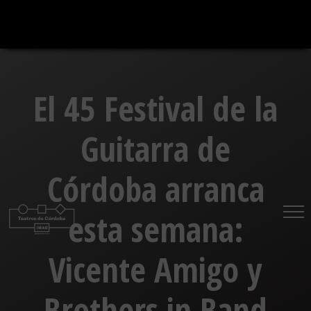
Saltar
al
contenido
El 45 Festival de la
Guitarra de
Córdoba arranca
esta semana:
Vicente Amigo y
Brothers in Band