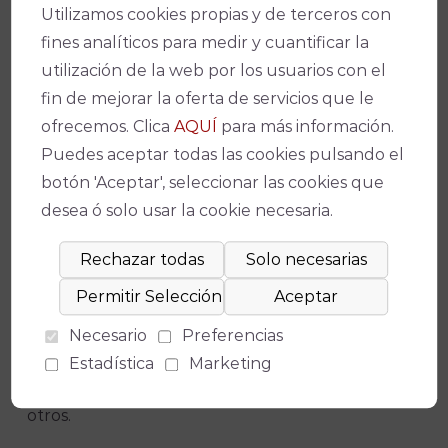
Utilizamos cookies propias y de terceros con
cierre del 11 de julio: el estreno absoluto de
La
fines analíticos para medir y cuantificar la
Reina Blanca
, gala homenaje a
Blanca del
utilización de la web por los usuarios con el
Rey
con dramaturgia de
Paco López
—que
fin de mejorar la oferta de servicios que le
coincide con el 70 aniversario del Concurso
ofrecemos. Clica
AQUÍ
para más información.
Nacional de Arte Flamenco y el 40 aniversario de
Puedes aceptar todas las cookies pulsando el
la reinauguración del Gran Teatro—, y
Omega.
botón 'Aceptar', seleccionar las cookies que
30 Aniversario
,
estreno absoluto del proyecto
desea ó solo usar la cookie necesaria.
con el que Enrique Morente y Lagartija Nick
transformaron el flamenco en los años noventa,
que regresa ahora liderado por Kiki Morente con
Israel Galván en escena. El 10,
Paco de Lucía
Legacy
reúne a Josemi Carmona, Diego del
Necesario
Preferencias
Morao, Juan Habichuela Nieto, Farru, Duquende,
Estadística
Marketing
María Terremoto y Chano Domínguez, entre
otros.