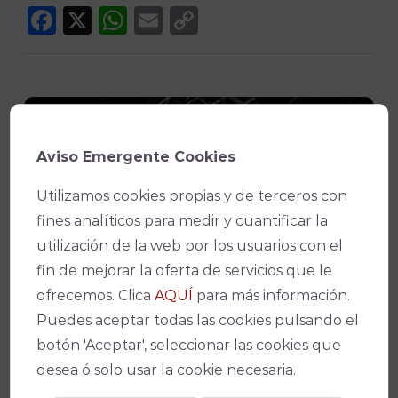
Facebook
X
WhatsApp
Email
Copy
Link
Aviso Emergente Cookies
¡No te pierdas nada!
Utilizamos cookies propias y de terceros con
fines analíticos para medir y cuantificar la
utilización de la web por los usuarios con el
fin de mejorar la oferta de servicios que le
Suscríbete a nuestro boletín para
ofrecemos. Clica
AQUÍ
para más información.
estar al día de la actualidad y de los
Puedes aceptar todas las cookies pulsando el
últimos espectáculos.
botón 'Aceptar', seleccionar las cookies que
desea ó solo usar la cookie necesaria.