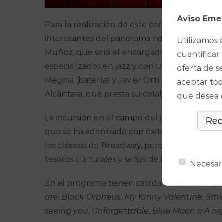
Aviso Eme
Para la realización de este concierto el coro
interesantes del panorama nacional”, señalan
Utilizamos 
Muñoz, que será el encargado de liderar el
cuantificar 
especializados en jazz y con una reconocida 
oferta de s
Megina (batería) y Javier Ortí (saxofón). La r
aceptar tod
Alcántara, que presta su colaboración vocal 
que desea ó
La incursión en el campo del jazz coral supo
que se ha adentrado con éxito en anteriores 
los clásicos de Broadway, pero no así en est
tesoros culturales y señas de identidad de la
Necesar
En el programa tienen cabida temas tan imp
are
,
Black Orpheus
,
My funny Valentine
,
Smi
seeing you
,
Unforgettable
,
Blue Moon
o
A
ni