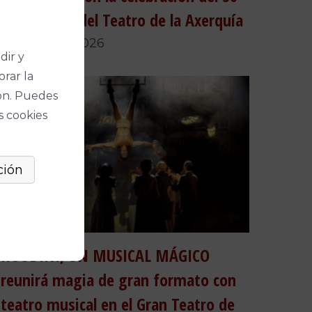
aniversario del Teatro de la Axerquía
24 de julio, 2026
dir y
orar la
ón. Puedes
s cookies
HOUDINI, UN MUSICAL MÁGICO
reunirá magia de gran formato con
teatro musical en el Gran Teatro de