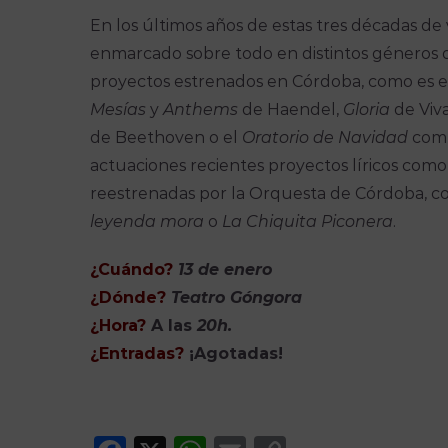
En los últimos años de estas tres décadas de v
enmarcado sobre todo en distintos géneros de
proyectos estrenados en Córdoba, como es e
Mesías
y
Anthems
de Haendel,
Gloria
de Viva
de Beethoven o el
Oratorio de Navidad
comp
actuaciones recientes proyectos líricos com
reestrenadas por la Orquesta de Córdoba, c
leyenda mora
o
La Chiquita Piconera
.
¿Cuándo?
13 de enero
¿Dónde?
Teatro Góngora
¿Hora?
A las
20h.
¿Entradas?
¡Agotadas!