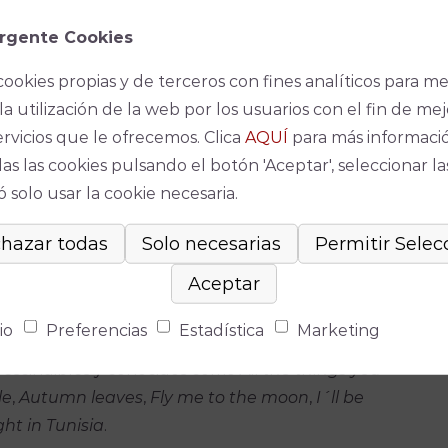
rgente Cookies
 cuenta ”con uno de los músicos de jazz mas
, el pianista y compositor cordobés Ángel Andrés
cookies propias y de terceros con fines analíticos para me
 cuarteto en el que le acompañan músicos
la utilización de la web por los usuarios con el fin de mej
trayectoria: Javier Delgado (contrabajo), Nacho
ervicios que le ofrecemos. Clica
AQUÍ
para más informaci
elación de intérpretes incluye también a Viku
as las cookies pulsando el botón 'Aceptar', seleccionar la
en un tema.
 solo usar la cookie necesaria.
ne una novedad en el recorrido del Coro Ziryab,
ocasiones en otras músicas como el rock, el soul o
e gran género que constituye, destacan, “uno de los
 música popular del siglo XX”.
io
Preferencias
Estadística
Marketing
rescindibles y conocidos como
All the things you
le
,
Autumn
leaves
,
Fly me to the moon
,
I´ll be
ght in Tunisia
.