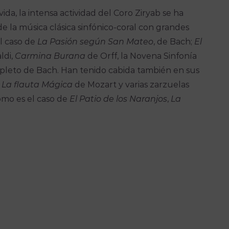
ida, la intensa actividad del Coro Ziryab se ha
 la música clásica sinfónico-coral con grandes
l caso de
La Pasión según San Mateo
, de Bach;
El
ldi,
Carmina Burana
de Orff, la Novena Sinfonía
leto de Bach. Han tenido cabida también en sus
o
La flauta Mágica
de Mozart y varias zarzuelas
omo es el caso de
El Patio de los Naranjos
,
La