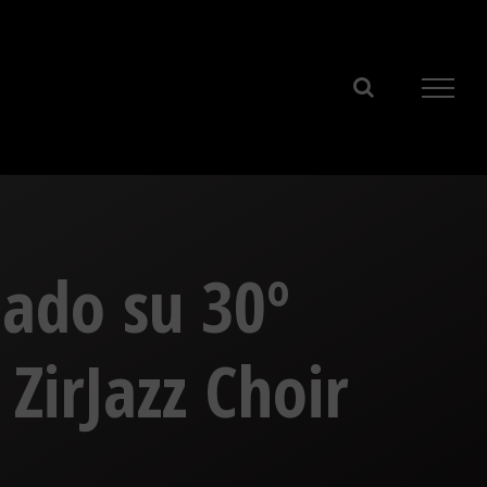
bado su 30º
ZirJazz Choir