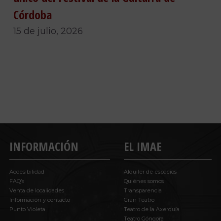
Córdoba
15 de julio, 2026
INFORMACIÓN
EL IMAE
Accesibilidad
Alquiler de espacios
FAQ’s
Quiénes somos
Venta de localidades
Transparencia
Información y contacto
Gran Teatro
Punto Violeta
Teatro de la Axerquía
Teatro Góngora