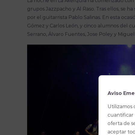
La noche en La Axerquía ha comenzado con e
grupos Jazzpacho y Al Raso. Tras ellos, se ha 
por el guitarrista Pablo Salinas. En esta oc
Gómez y Carlos León, y cinco alumnos del cur
Serrano, Álvaro Fuentes, Jose Poley y Miguel
Aviso Eme
Utilizamos 
cuantificar 
oferta de s
aceptar tod