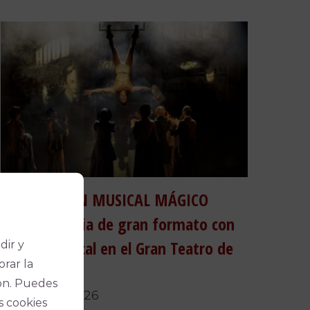
HOUDINI, UN MUSICAL MÁGICO
reunirá magia de gran formato con
teatro musical en el Gran Teatro de
dir y
orar la
Córdoba
ón. Puedes
17 de julio, 2026
s cookies