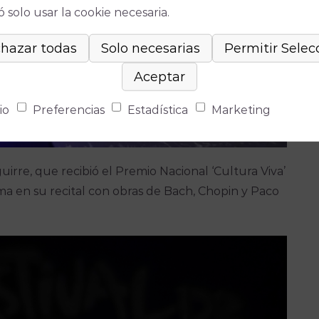
 solo usar la cookie necesaria.
io
Preferencias
Estadística
Marketing
uirre, que recibió el Premio Nacional ‘Cultura Viva’
a en su recital con obras de Bach, Chopin y Paco