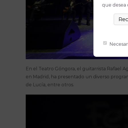
que desea ó
Necesar
En el Teatro Góngora, el guitarrista Rafael Ag
en Madrid, ha presentado un diverso program
de Lucía, entre otros.