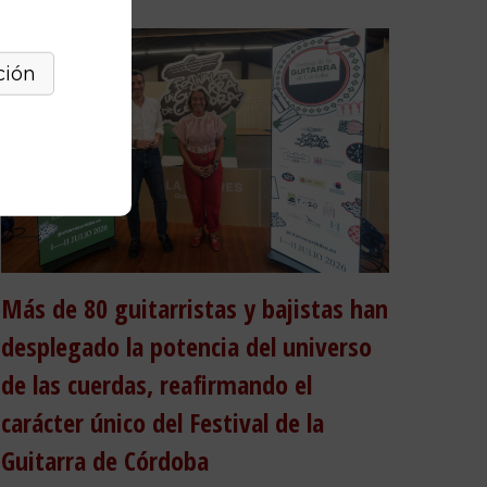
Más de 80 guitarristas y bajistas han
desplegado la potencia del universo
de las cuerdas, reafirmando el
carácter único del Festival de la
Guitarra de Córdoba