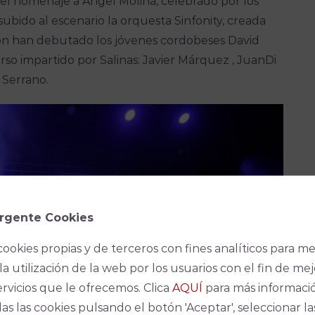
l homenaje a Ángel Molina, celebrado por los
subido al escenario la orquesta Sinfonity, creada
asión han debutado los jóvenes cordobeses David
so impartido por Salinas: Javier Márquez , JuanDi
 Serrano.
rgente Cookies
cookies propias y de terceros con fines analíticos para me
la utilización de la web por los usuarios con el fin de mej
ervicios que le ofrecemos. Clica
AQUÍ
para más informaci
as las cookies pulsando el botón 'Aceptar', seleccionar la