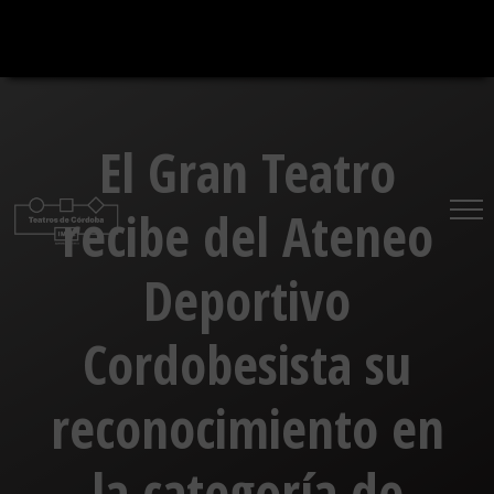
Saltar
al
contenido
El Gran Teatro
recibe del Ateneo
Deportivo
Cordobesista su
reconocimiento en
la categoría de