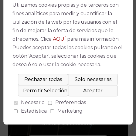
Córdoba
, disponible para IOS y Android.
Utilizamos cookies propias y de terceros con
fines analíticos para medir y cuantificar la
Facebook
X
WhatsApp
Email
Copy
utilización de la web por los usuarios con el
Link
fin de mejorar la oferta de servicios que le
ofrecemos. Clica
AQUÍ
para más información.
Puedes aceptar todas las cookies pulsando el
botón 'Aceptar', seleccionar las cookies que
desea ó solo usar la cookie necesaria.
¡No te pierdas nada!
Necesario
Preferencias
Suscríbete a nuestro boletín para
Estadística
Marketing
estar al día de la actualidad y de los
últimos espectáculos.