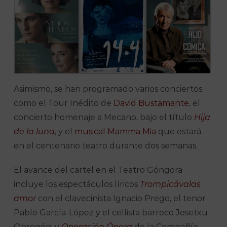
Asimismo, se han programado varios conciertos
como el Tour Inédito de
David Bustamante
, el
concierto homenaje a Mecano, bajo el título
Hija
de la luna
, y el
musical Mamma Mia
que estará
en el centenario teatro durante dos semanas.
El avance del cartel en el Teatro Góngora
incluye los espectáculos líricos
Trompicávalas
amor
con el clavecinista Ignacio Prego, el tenor
Pablo García-López y el cellista barroco Josetxu
Obregón; y
Operación Ópera
de la Compañía