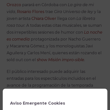
Orozco
parará en Córdoba con
La gira de mi
vida
,
Rosario Flores
trae
Gira Universo de ley
y la
joven artista
Chiara Oliver
llega con
La libreta
rosa tour.
A todas estas citas musicales, se suman
dos irrepetibles sesiones de humor con
La noche
es comedia
protagonizada por Nacho Guerrero
y Macarena Gómez, y los monologuistas Javi
Aguilera y Carlos Mení, quienes están rozando el
sold out con el
show
Misión impro-sible
.
El público interesado puede adquirir las
entradas para los espectáculos incluidos en el
avance de la programación de la temporada
25/26 a través de
teatrocordoba.es
, en las
taquillas de los Teatros de Córdoba en su horario
Aviso Emergente Cookies
estival y en la
APP – IMAE – Teatros de