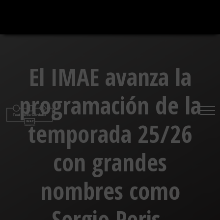
Saltar
al
contenido
El IMAE avanza la
programación de la
temporada 25/26
con grandes
nombres como
Sergio Peris-