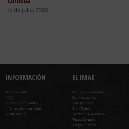
Córdoba
15 de julio, 2026
INFORMACIÓN
EL IMAE
Accesibilidad
Alquiler de espacios
FAQ’s
Quiénes somos
Venta de localidades
Transparencia
Información y contacto
Gran Teatro
Punto Violeta
Teatro de la Axerquía
Teatro Góngora
Apoya al Teatro