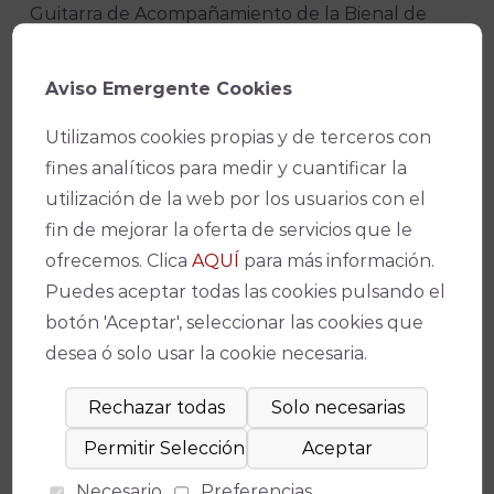
Guitarra de Acompañamiento de la Bienal de
Sevilla.
Aviso Emergente Cookies
Hasta el momento posee dos discos: “Arroyo de la
Miel” (2015) y “Cenachería”, estrenado este
Utilizamos cookies propias y de terceros con
mismo año. Además, ha participado en la película
fines analíticos para medir y cuantificar la
‘Flamenco,flamenco’ de Carlos Saura. Asimismo,
utilización de la web por los usuarios con el
ha producido discos de José Valencia, José Ángel
fin de mejorar la oferta de servicios que le
Carmona, Jesús Corbacho y Manuel Parrilla.
ofrecemos. Clica
AQUÍ
para más información.
Puedes aceptar todas las cookies pulsando el
Facebook
X
WhatsApp
Email
Copy
botón 'Aceptar', seleccionar las cookies que
Link
desea ó solo usar la cookie necesaria.
Necesario
Preferencias