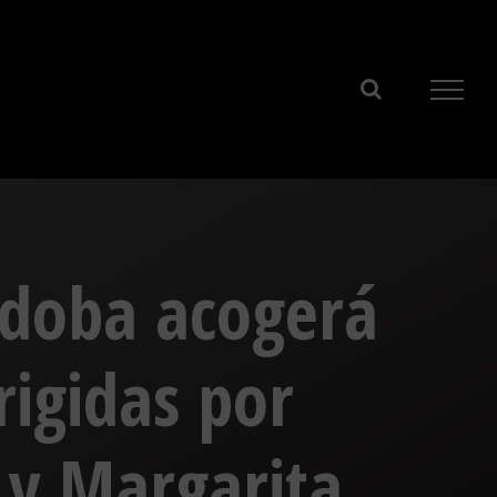
rdoba acogerá
irigidas por
 y Margarita