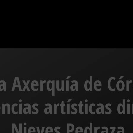
 la Axerquía de Có
ncias artísticas d
, Nieves Pedraza,