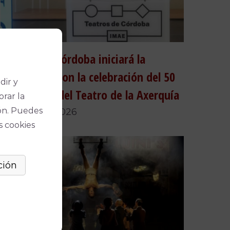
Teatros de Córdoba iniciará la
temporada con la celebración del 50
dir y
aniversario del Teatro de la Axerquía
orar la
ón. Puedes
24 de julio, 2026
s cookies