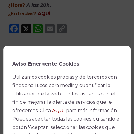
¿Hora?
A las 20h.
¿Entradas?
AQUÍ
Facebook
X
WhatsApp
Email
Copy
Link
Aviso Emergente Cookies
Utilizamos cookies propias y de terceros con
¡No te pierdas nada!
fines analíticos para medir y cuantificar la
utilización de la web por los usuarios con el
fin de mejorar la oferta de servicios que le
ofrecemos. Clica
AQUÍ
para más información.
Suscríbete a nuestro boletín para
Puedes aceptar todas las cookies pulsando el
estar al día de la actualidad y de los
botón 'Aceptar', seleccionar las cookies que
últimos espectáculos.