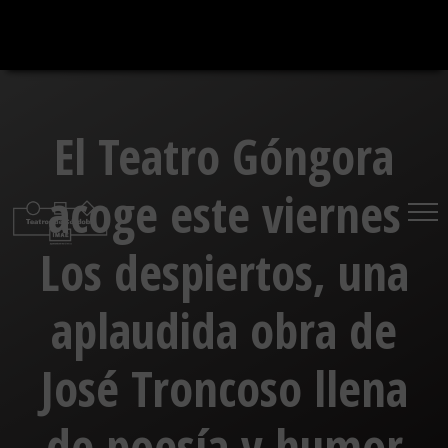
Saltar
al
contenido
El Teatro Góngora
acoge este viernes
Los despiertos, una
aplaudida obra de
José Troncoso llena
de poesía y humor