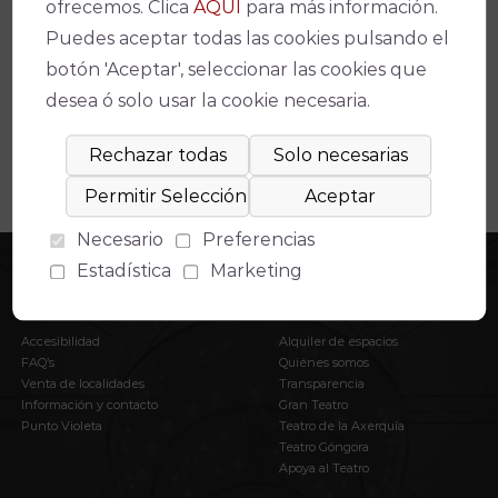
Espectáculos relacionados
ofrecemos. Clica
AQUÍ
para más información.
Puedes aceptar todas las cookies pulsando el
No se ha encontrado un evento relacionado.
botón 'Aceptar', seleccionar las cookies que
desea ó solo usar la cookie necesaria.
Necesario
Preferencias
Estadística
Marketing
INFORMACIÓN
EL IMAE
Accesibilidad
Alquiler de espacios
FAQ’s
Quiénes somos
Venta de localidades
Transparencia
Información y contacto
Gran Teatro
Punto Violeta
Teatro de la Axerquía
Teatro Góngora
Apoya al Teatro