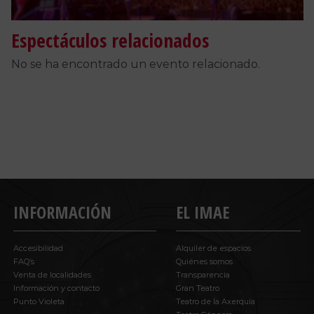
Espectáculos relacionados
No se ha encontrado un evento relacionado.
INFORMACIÓN
EL IMAE
Accesibilidad
Alquiler de espacios
FAQ’s
Quiénes somos
Venta de localidades
Transparencia
Información y contacto
Gran Teatro
Punto Violeta
Teatro de la Axerquía