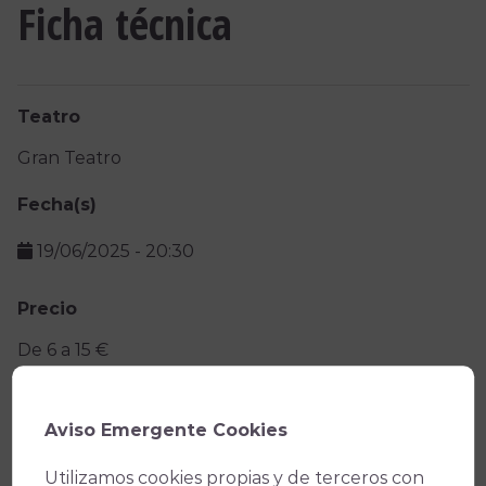
Ficha técnica
Teatro
Gran Teatro
Fecha(s)
19/06/2025
-
20:30
Precio
De 6 a 15 €
Promotor
Conservatorio Profesional de Danza Luis del Río
Aviso Emergente Cookies
Utilizamos cookies propias y de terceros con