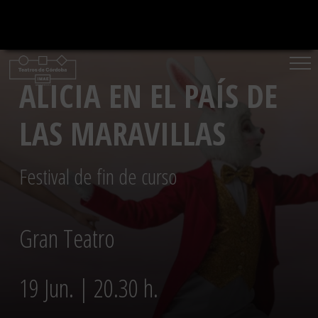
Saltar
al
contenido
ALICIA EN EL PAÍS DE
LAS MARAVILLAS
Festival de fin de curso
Gran Teatro
19 Jun. | 20.30 h.