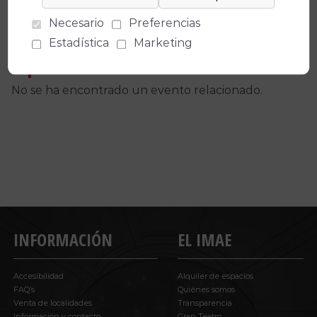
Necesario
Preferencias
Estadística
Marketing
Espectáculos relacionados
No se ha encontrado un evento relacionado.
INFORMACIÓN
EL IMAE
Accesibilidad
Alquiler de espacios
FAQ’s
Quiénes somos
Venta de localidades
Transparencia
Información y contacto
Gran Teatro