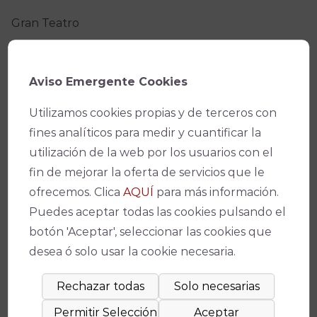
Gran Teatro
Fecha(s)
Aviso Emergente Cookies
09/12/2026
-
20:00
Utilizamos cookies propias y de terceros con
Precio
fines analíticos para medir y cuantificar la
De 40 a 45 €
utilización de la web por los usuarios con el
fin de mejorar la oferta de servicios que le
Promotor
ofrecemos. Clica
AQUÍ
para más información.
Malvaloca Project, S.L.
Puedes aceptar todas las cookies pulsando el
botón 'Aceptar', seleccionar las cookies que
Facebook
X
WhatsApp
Email
Copy
desea ó solo usar la cookie necesaria.
Link